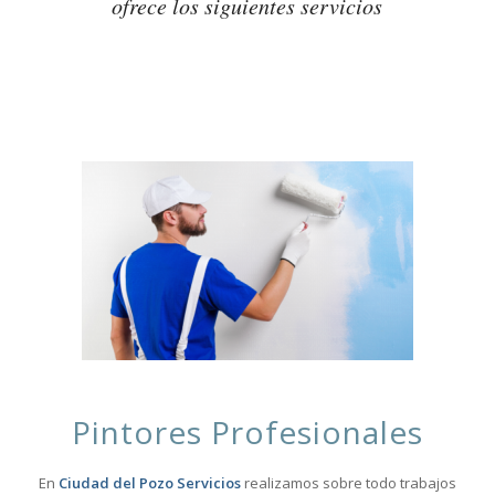
ofrece los siguientes servicios
E
A
I
Z
D
L
M
A
S
I
E
E
R
M
E
P
P
Pintores Profesionales
En
Ciudad del Pozo Servicios
realizamos sobre todo trabajos